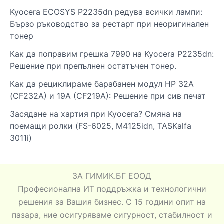
Kyocera ECOSYS P2235dn редува всички лампи:
Бързо ръководство за рестарт при неоригинален
тонер
Как да поправим грешка 7990 на Kyocera P2235dn:
Решение при препълнен остатъчен тонер.
Как да рециклираме барабанен модул HP 32A
(CF232A) и 19A (CF219A): Решение при сив печат
Засядане на хартия при Kyocera? Смяна на
поемащи ролки (FS-6025, M4125idn, TASKalfa
3011i)
ЗА ГИМИК.БГ ЕООД
Професионална ИТ поддръжка и технологични
решения за Вашия бизнес. С 15 години опит на
пазара, ние осигуряваме сигурност, стабилност и