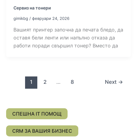
Сервиз на тонери
gimikbg
/
февруари 24, 2026
Вашият принтер започна да печата бледо, да
оставя бели ленти или напълно отказа да
работи поради свършил тонер? Вместо да
1
2
…
8
Next
→
СПЕШНА IT ПОМОЩ
CRM ЗА ВАШИЯ БИЗНЕС