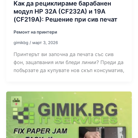
Как да рециклираме барабанен
модул HP 32A (CF232A) и 19A
(CF219A): Решение при сив печат
Ремонт на принтери
gimikbg
/
март 3, 2026
Принтерът ви започна да печата със сив
фон, зацапвания или бледи линии? Преди да
побързате да купувате нов скъп консуматив,