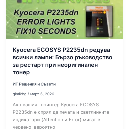
Kyocera ECOSYS P2235dn редува
всички лампи: Бързо ръководство
за рестарт при неоригинален
тонер
ИТ Решения и Съвети
gimikbg
/
март 6, 2026
Ако вашият принтер Kyocera ECOSYS
P2235dn е спрял да печата и светлинните
индикатори (Attention и Error) мигат в
червено, вероятно