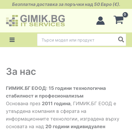
Skip
Безплатна доставка за поръчки над 50 Евро (€).
to
content
Search
for:
За нас
ГИМИК.БГ ЕООД: 15 години технологична
стабилност и професионализъм
Основана през
2011 година
, ГИМИК.БГ ЕООД е
утвърдена компания в сферата на
информационните технологии, изградена върху
основата на над
20 години индивидуален