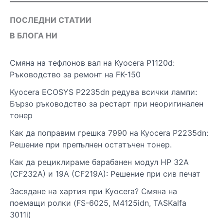
ПОСЛЕДНИ СТАТИИ
В БЛОГА НИ
Смяна на тефлонов вал на Kyocera P1120d:
Ръководство за ремонт на FK-150
Kyocera ECOSYS P2235dn редува всички лампи:
Бързо ръководство за рестарт при неоригинален
тонер
Как да поправим грешка 7990 на Kyocera P2235dn:
Решение при препълнен остатъчен тонер.
Как да рециклираме барабанен модул HP 32A
(CF232A) и 19A (CF219A): Решение при сив печат
Засядане на хартия при Kyocera? Смяна на
поемащи ролки (FS-6025, M4125idn, TASKalfa
3011i)