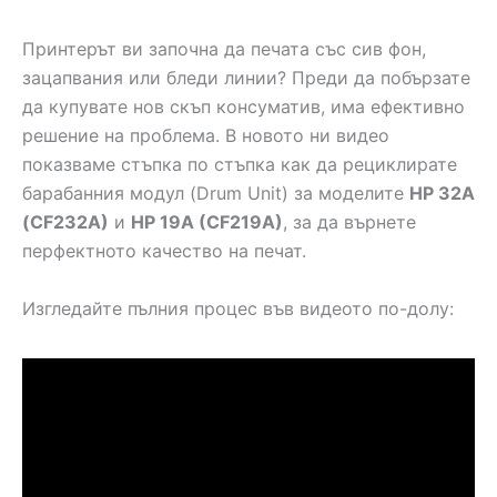
Принтерът ви започна да печата със сив фон,
зацапвания или бледи линии? Преди да побързате
да купувате нов скъп консуматив, има ефективно
решение на проблема. В новото ни видео
показваме стъпка по стъпка как да рециклирате
барабанния модул (Drum Unit) за моделите
HP 32A
(CF232A)
и
HP 19A (CF219A)
, за да върнете
перфектното качество на печат.
Изгледайте пълния процес във видеото по-долу: