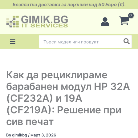
Skip
Безплатна доставка за поръчки над 50 Евро (€).
to
content
Search
for:
Как да рециклираме
барабанен модул HP 32A
(CF232A) и 19A
(CF219A): Решение при
сив печат
By
gimikbg
/
март 3, 2026