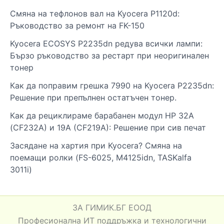
Смяна на тефлонов вал на Kyocera P1120d:
Ръководство за ремонт на FK-150
Kyocera ECOSYS P2235dn редува всички лампи:
Бързо ръководство за рестарт при неоригинален
тонер
Как да поправим грешка 7990 на Kyocera P2235dn:
Решение при препълнен остатъчен тонер.
Как да рециклираме барабанен модул HP 32A
(CF232A) и 19A (CF219A): Решение при сив печат
Засядане на хартия при Kyocera? Смяна на
поемащи ролки (FS-6025, M4125idn, TASKalfa
3011i)
ЗА ГИМИК.БГ ЕООД
Професионална ИТ поддръжка и технологични