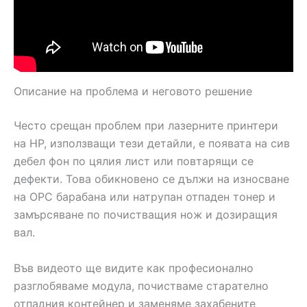
Описание на проблема и неговото решение
Често срещан проблем при лазерните принтери
на HP, използващи тези детайли, е появата на сив
дебел фон по цялия лист или повтарящи се
дефекти. Това обикновено се дължи на износване
на OPC барабана или натрупан отпаден тонер и
замърсяване по почистващия нож и дозиращия
вал.
Във видеото ще видите как професионално
разглобяваме модула, почистваме старателно
отпадния контейнер и заменяме захабените