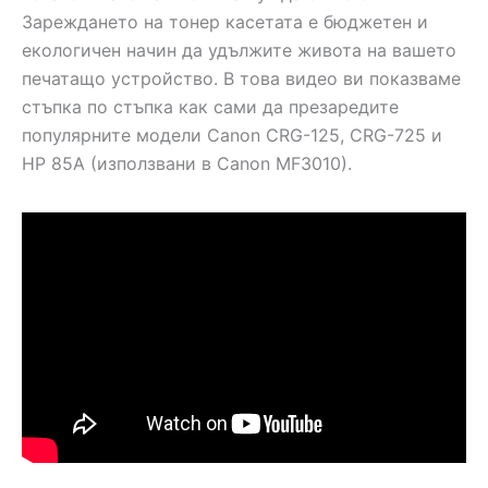
Зареждането на тонер касетата е бюджетен и
екологичен начин да удължите живота на вашето
печатащо устройство. В това видео ви показваме
стъпка по стъпка как сами да презаредите
популярните модели Canon CRG-125, CRG-725 и
HP 85A (използвани в Canon MF3010).