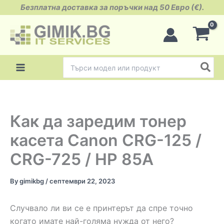
Skip
Безплатна доставка за поръчки над 50 Евро (€).
to
content
Search
for:
Как да заредим тонер
касета Canon CRG-125 /
CRG-725 / HP 85A
By
gimikbg
/
септември 22, 2023
Случвало ли ви се е принтерът да спре точно
когато имате най-голяма нужда от него?