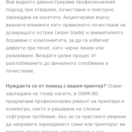
Във видеото демонстрираме професионалния
подход при отваряне, почистване и повторно
зареждане на касетата. Акцентираме върху
важните елементи като правилното почистване на
дозиращото острие (wiper blade) и внимателното
боравене с компонентите, за да се избегнат
дефекти при печат, като черни линии или
размазване. Виждате целия процес от
разглобяването до финалното сглобяване и
почистване.
Нуждаете се от помощ с вашия принтер?
Освен
зареждане на тонер касети, в GIMIK.BG
предлагаме професионален ремонт на принтери и
компютри, както и решаване на сложни
софтуерни проблеми. Ако не се чувствате уверени
да направите зареждането сами или принтерът ви
показва други грешки, свържете се с нас.