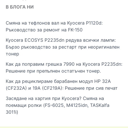
В БЛОГА НИ
Смяна на тефлонов вал на Kyocera P1120d:
Ръководство за ремонт на FK-150
Kyocera ECOSYS P2235dn редува всички лампи:
Бързо ръководство за рестарт при неоригинален
тонер
Как да поправим грешка 7990 на Kyocera P2235dn:
Решение при препълнен остатъчен тонер.
Как да рециклираме барабанен модул HP 32A
(CF232A) и 19A (CF219A): Решение при сив печат
Засядане на хартия при Kyocera? Смяна на
поемащи ролки (FS-6025, M4125idn, TASKalfa
3011i)