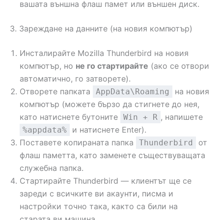
вашата външна флаш памет или външен диск.
3. Зареждане на данните (на новия компютър)
Инсталирайте Mozilla Thunderbird на новия
компютър, но
не го стартирайте
(ако се отвори
автоматично, го затворете).
Отворете папката
на новия
AppData\Roaming
компютър (можете бързо да стигнете до нея,
като натиснете бутоните
, напишете
Win + R
и натиснете Enter).
%appdata%
Поставете копираната папка
от
Thunderbird
флаш паметта, като заменете съществуващата
служебна папка.
Стартирайте Thunderbird — клиентът ще се
зареди с всичките ви акаунти, писма и
настройки точно така, както са били на
старата ви машина.