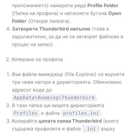
приложението) намерете реда
Profile Folder
(Папка на профила) и натиснете бутона
Open
Folder
(Отвори папката).
Затворете Thunderbird напълно
(това е
задължително, за да не се затворят файлове в
процес на запис).
2. Копиране на профила
Във файла-мениджър (File Explorer) се върнете
три нива нагоре в директорията. Обикновено
адресът води до
.
AppData\Roaming\Thunderbird
В тази папка ще видите директорията
и файла
.
Profiles
profiles.ini
Копирайте
цялата папка Thunderbird
(която
съдържа профилите и файла
) върху
.ini