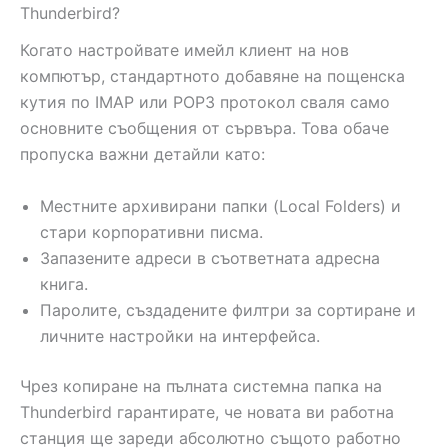
Thunderbird?
Когато настройвате имейл клиент на нов
компютър, стандартното добавяне на пощенска
кутия по IMAP или POP3 протокол сваля само
основните съобщения от сървъра. Това обаче
пропуска важни детайли като:
Местните архивирани папки (Local Folders) и
стари корпоративни писма.
Запазените адреси в съответната адресна
книга.
Паролите, създадените филтри за сортиране и
личните настройки на интерфейса.
Чрез копиране на пълната системна папка на
Thunderbird гарантирате, че новата ви работна
станция ще зареди абсолютно същото работно