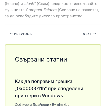
(Кошче) и
„Junk“
(Спам), след което използвайте
функцията
Compact Folders
(Свиване на папките),
за да освободите дисково пространство.
PREVIOUS
NEXT
Свързани статии
Как да поправим грешка
„0x0000011b“ при споделени
принтери в Windows
Софтуер и Драйвери
/ By
gimikbg