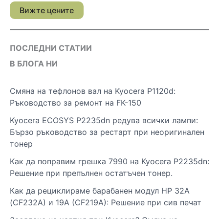
Вижте цените
ПОСЛЕДНИ СТАТИИ
В БЛОГА НИ
Смяна на тефлонов вал на Kyocera P1120d:
Ръководство за ремонт на FK-150
Kyocera ECOSYS P2235dn редува всички лампи:
Бързо ръководство за рестарт при неоригинален
тонер
Как да поправим грешка 7990 на Kyocera P2235dn:
Решение при препълнен остатъчен тонер.
Как да рециклираме барабанен модул HP 32A
(CF232A) и 19A (CF219A): Решение при сив печат