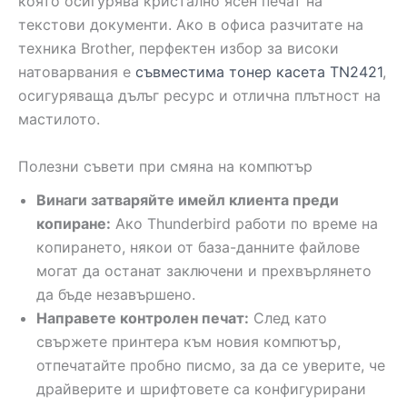
която осигурява кристално ясен печат на
текстови документи. Ако в офиса разчитате на
техника Brother, перфектен избор за високи
натоварвания е
съвместима тонер касета TN2421
,
осигуряваща дълъг ресурс и отлична плътност на
мастилото.
Полезни съвети при смяна на компютър
Винаги затваряйте имейл клиента преди
копиране:
Ако Thunderbird работи по време на
копирането, някои от база-данните файлове
могат да останат заключени и прехвърлянето
да бъде незавършено.
Направете контролен печат:
След като
свържете принтера към новия компютър,
отпечатайте пробно писмо, за да се уверите, че
драйверите и шрифтовете са конфигурирани