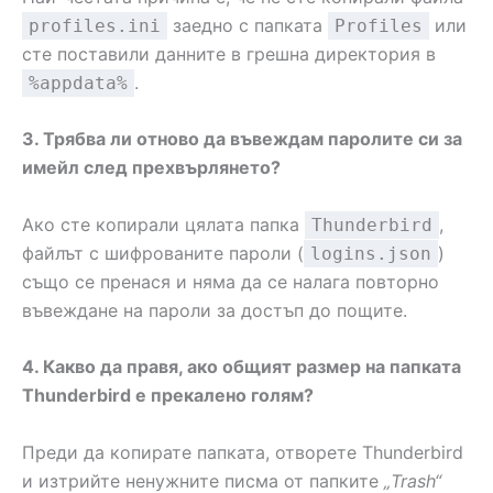
заедно с папката
или
profiles.ini
Profiles
сте поставили данните в грешна директория в
.
%appdata%
3. Трябва ли отново да въвеждам паролите си за
имейл след прехвърлянето?
Ако сте копирали цялата папка
,
Thunderbird
файлът с шифрованите пароли (
)
logins.json
също се пренася и няма да се налага повторно
въвеждане на пароли за достъп до пощите.
4. Какво да правя, ако общият размер на папката
Thunderbird е прекалено голям?
Преди да копирате папката, отворете Thunderbird
и изтрийте ненужните писма от папките
„Trash“