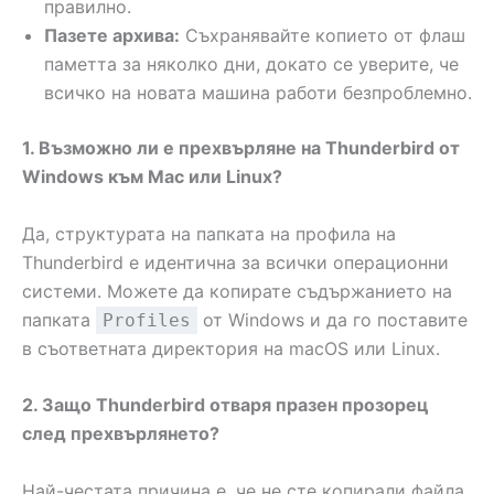
правилно.
Пазете архива:
Съхранявайте копието от флаш
паметта за няколко дни, докато се уверите, че
всичко на новата машина работи безпроблемно.
1. Възможно ли е прехвърляне на Thunderbird от
Windows към Mac или Linux?
Да, структурата на папката на профила на
Thunderbird е идентична за всички операционни
системи. Можете да копирате съдържанието на
папката
от Windows и да го поставите
Profiles
в съответната директория на macOS или Linux.
2. Защо Thunderbird отваря празен прозорец
след прехвърлянето?
Най-честата причина е, че не сте копирали файла