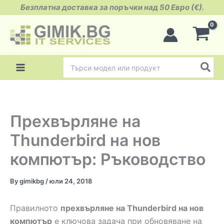
Skip
Безплатна доставка за поръчки над 50 Евро (€).
to
content
Search
for:
Прехвърляне на
Thunderbird на нов
компютър: Ръководство
By
gimikbg
/
юли 24, 2018
Правилното
прехвърляне на Thunderbird на нов
компютър
е ключова задача при обновяване на