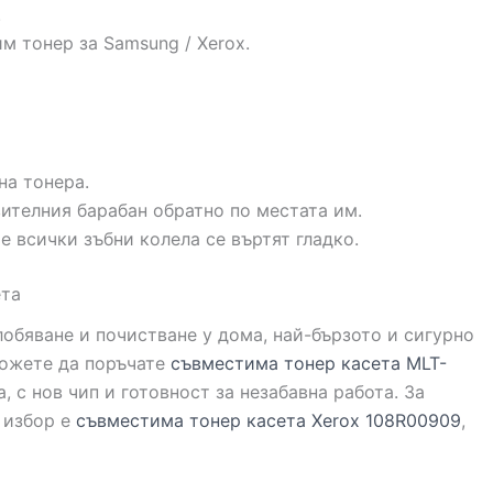
.
 тонер за Samsung / Xerox.
на тонера.
ителния барабан обратно по местата им.
е всички зъбни колела се въртят гладко.
ета
обяване и почистване у дома, най-бързото и сигурно
Можете да поръчате
съвместима тонер касета MLT-
, с нов чип и готовност за незабавна работа. За
 избор е
съвместима тонер касета Xerox 108R00909
,