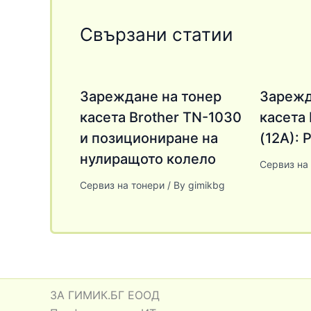
Свързани статии
Зареждане на тонер
Зарежд
касета Brother TN-1030
касета
и позициониране на
(12A):
нулиращото колело
Сервиз на
Сервиз на тонери
/ By
gimikbg
ЗА ГИМИК.БГ ЕООД