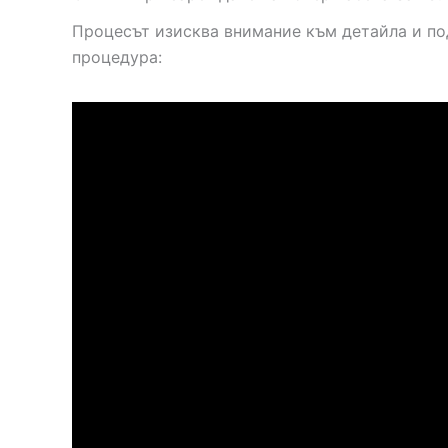
Процесът изисква внимание към детайла и по
процедура: