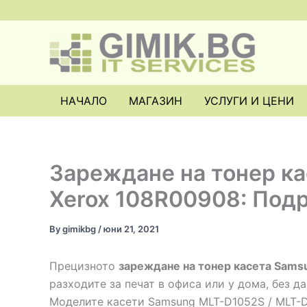
Skip
to
content
НАЧАЛО
МАГАЗИН
УСЛУГИ И ЦЕНИ
Зареждане на тонер к
Xerox 108R00908: Под
By
gimikbg
/
юни 21, 2021
Прецизното
зареждане на тонер касета Sams
разходите за печат в офиса или у дома, без д
Моделите касети Samsung MLT-D1052S / MLT-D