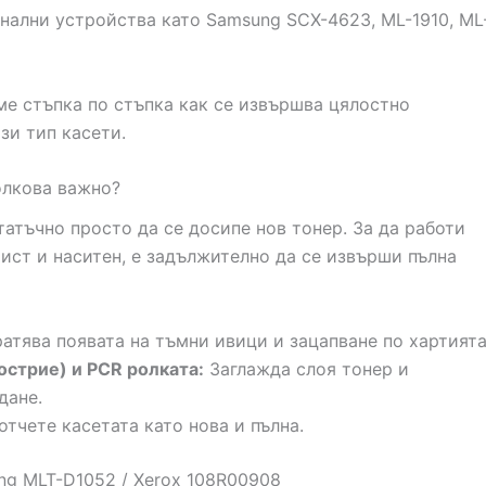
нални устройства като Samsung SCX-4623, ML-1910, ML
ме стъпка по стъпка как се извършва цялостно
зи тип касети.
олкова важно?
татъчно просто да се досипе нов тонер. За да работи
чист и наситен, е задължително да се извърши пълна
тява появата на тъмни ивици и зацапване по хартията
острие) и PCR ролката:
Заглажда слоя тонер и
дане.
отчете касетата като нова и пълна.
ng MLT-D1052 / Xerox 108R00908