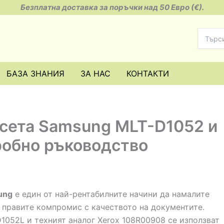
Безплатна доставка за поръчки над 50 Евро (€).
Search
for:
БАЗА ЗНАНИЯ
ЗА НАС
КОНТАКТИ
асета Samsung MLT-D1052 и
робно ръководство
ung
е един от най-рентабилните начини да намалите
а правите компромис с качеството на документите.
1052L и техният аналог Xerox 108R00908 се използват