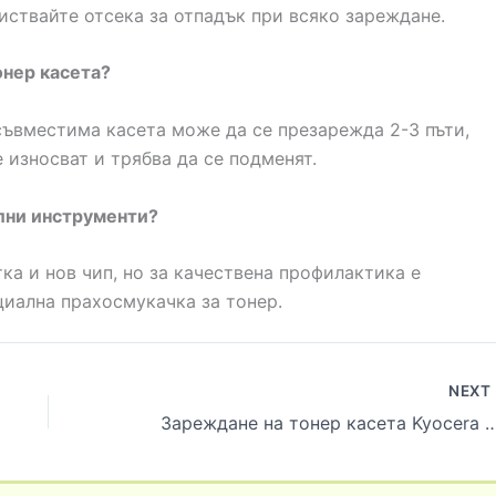
ствайте отсека за отпадък при всяко зареждане.
онер касета?
съвместима касета може да се презарежда 2-3 пъти,
 износват и трябва да се подменят.
ални инструменти?
ка и нов чип, но за качествена профилактика е
циална прахосмукачка за тонер.
NEXT
Зареждане на тонер касета Kyocera TK-1150: Без пробиване