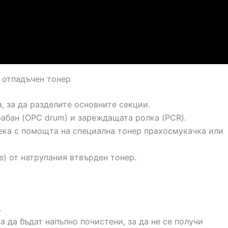
а отпадъчен тонер
, за да разделите основните секции.
абан (OPC drum) и зареждащата ролка (PCR).
ека с помощта на специална тонер прахосмукачка или
) от натрупания втвърден тонер.
.
 да бъдат напълно почистени, за да не се получи