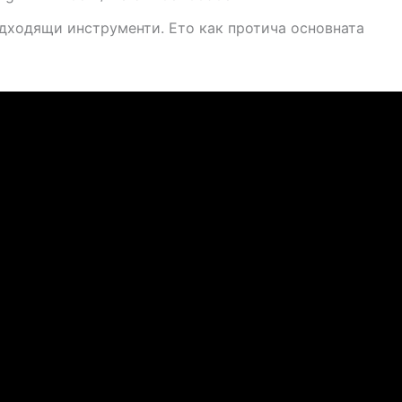
дходящи инструменти. Ето как протича основната