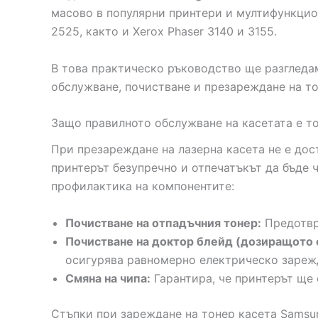
масово в популярни принтери и мултифункцио
2525, както и Xerox Phaser 3140 и 3155.
В това практическо ръководство ще разгледа
обслужване, почистване и презареждане на то
Защо правилното обслужване на касетата е т
При презареждане на лазерна касета не е дос
принтерът безупречно и отпечатъкът да бъде 
профилактика на компонентите:
Почистване на отпадъчния тонер:
Предотвра
Почистване на доктор блейд (дозиращото 
осигурява равномерно електрическо зареж
Смяна на чипа:
Гарантира, че принтерът ще 
Стъпки при зареждане на тонер касета Samsu