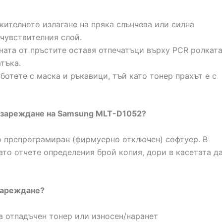
ителното излагане на пряка слънчева или силна
чувствителния слой.
ата от пръстите оставя отпечатъци върху PCR ролкат
тъка.
ботете с маска и ръкавици, тъй като тонер прахът е с
резареждане на Samsung MLT-D1052?
но препрограмиран (фирмуерно отключен) софтуер. В
ато отчете определения брой копия, дори в касетата д
 зареждане?
а отпадъчен тонер или износен/наранет