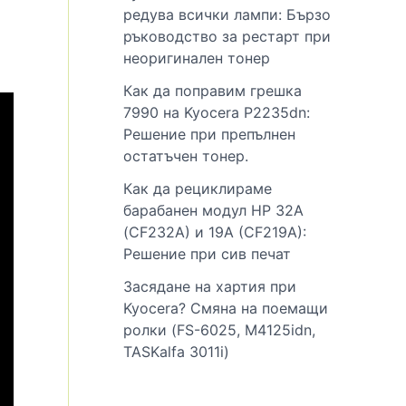
редува всички лампи: Бързо
ръководство за рестарт при
неоригинален тонер
Как да поправим грешка
7990 на Kyocera P2235dn:
Решение при препълнен
остатъчен тонер.
Как да рециклираме
барабанен модул HP 32A
(CF232A) и 19A (CF219A):
Решение при сив печат
Засядане на хартия при
Kyocera? Смяна на поемащи
ролки (FS-6025, M4125idn,
TASKalfa 3011i)