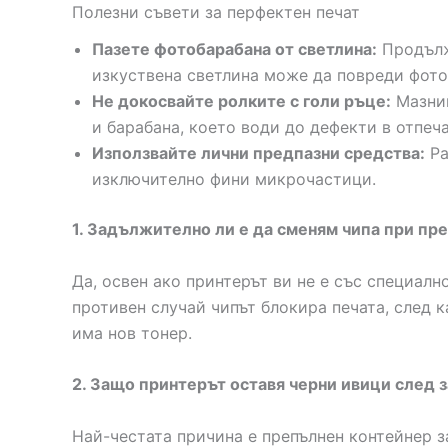
Полезни съвети за перфектен печат
Пазете фотобарабана от светлина:
Продълж
изкуствена светлина може да повреди фото
Не докосвайте ролките с голи ръце:
Мазнин
и барабана, което води до дефекти в отпеча
Използвайте лични предпазни средства:
Ра
изключително фини микрочастици.
1. Задължително ли е да сменям чипа при п
Да, освен ако принтерът ви не е със специал
противен случай чипът блокира печата, след к
има нов тонер.
2. Защо принтерът оставя черни ивици след
Най-честата причина е препълнен контейнер з