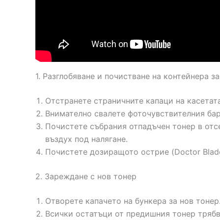
1. Разглобяване и почистване на контейнера з
Отстранете страничните капаци на касетата
Внимателно свалете фоточувствителния бар
Почистете събрания отпадъчен тонер в отс
въздух под налягане.
Почистете дозиращото острие (Doctor Blade
2. Зареждане с нов тонер
Отворете капачето на бункера за нов тонер
Всички остатъци от предишния тонер трябва