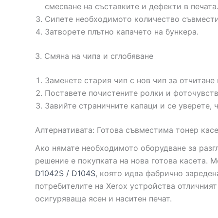
смесване на съставките и дефекти в печата
Сипете необходимото количество съвместим
Затворете плътно капачето на бункера.
3. Смяна на чипа и сглобяване
Заменете стария чип с нов чип за отчитане 
Поставете почистените ролки и фоточувств
Завийте страничните капаци и се уверете, ч
Алтернативата: Готова съвместима тонер кас
Ако нямате необходимото оборудване за разгл
решение е покупката на нова готова касета. 
D1042S / D104S
, която идва фабрично заредена
потребителите на Xerox устройства отличният
осигуряваща ясен и наситен печат.