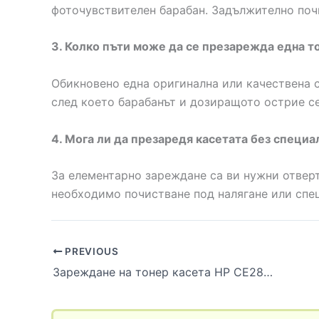
фоточувствителен барабан. Задължително почи
3. Колко пъти може да се презарежда една т
Обикновено една оригинална или качествена 
след което барабанът и дозиращото острие се
4. Мога ли да презаредя касетата без специ
За елементарно зареждане са ви нужни отверт
необходимо почистване под налягане или спе
PREVIOUS
Зареждане на тонер касета HP CE285A (85A) и Canon 725: Стъпка по стъпка